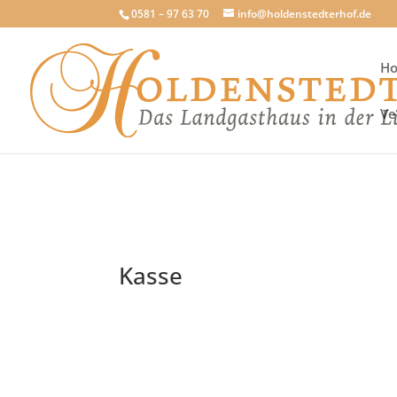
0581 – 97 63 70
info@holdenstedterhof.de
H
Ve
Kasse