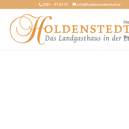
0581 – 97 63 70
info@holdenstedterhof.de
H
Ve