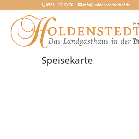
0581 – 97 63 70
info@holdenstedterhof.de
H
Ve
Speisekarte